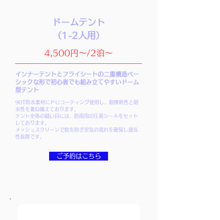
ドームテント
（1-2人用）
4,500円～/2泊～
インナーテントとフライシートの二重構造
ベー
シックな形で初心者でも組み立てやすいドーム
型テント
90T防水素材にＰＵコーティング使用し、耐摩耗性と耐
水性を兼ね備えております。
テント全体の縫い目には、防雨用の圧着シールをセット
しております。
メッシュスクリーンで蚊を防ぎ空気の流れを確保し通気
性抜群です。
ご予約はこちら