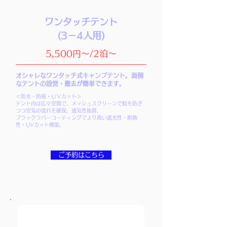
ワンタッチテント
(3－4人用)
5,500円～/2泊～
オシャレなワンタッチ式キャンプテント。面倒
なテントの設営・撤去が簡単できます。
＜防水・防風・ＵＶカット＞
テント内は広々空間で、メッシュスクリーンで蚊を防ぎ
つつ空気の流れを確保。通気性抜群。
ブラックラバーコーティングでより高い遮光性・断熱
性・UVカット機能。
ご予約はこちら