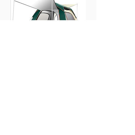
ドーム型ワンタッチテント(4-6
人用)
6,500円～/2泊～
簡単組立のワンタッチ式キャンプテントです。
通気性抜群。
扉と窓が嫌な虫の侵入を防ぎ快適な空間をつく
ります。
＜通気性・防雨・UV加工＞
日差しを防ぐためにシルバーコーティングされた丈夫な