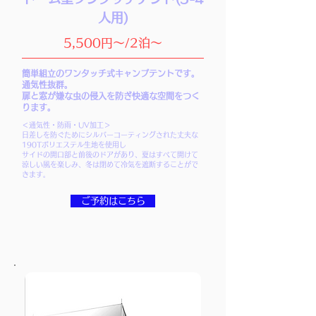
人用)
5,500円～/2泊～
簡単組立のワンタッチ式キャンプテントです。
通気性抜群。
扉と窓が嫌な虫の侵入を防ぎ快適な空間をつく
ります。
＜通気性・防雨・UV加工＞
日差しを防ぐためにシルバーコーティングされた丈夫な
190Tポリエステル生地を使用し
サイドの開口部と前後のドアがあり、夏はすべて開けて
涼しい風を楽しみ、冬は閉めて冷気を遮断することがで
きます。
ご予約はこちら