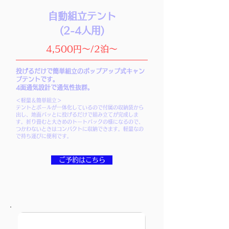
自動組立テント
(2-4人用)
4,500円～/2泊～
投げるだけで簡単組立のポップアップ式キャン
プテントです。
4面通気設計で通気性抜群。
＜軽量＆簡単組立＞
テントとポールが一体化しているので付属の収納袋から
出し、地面バッとに投げるだけで組み立てが完成しま
す。折り畳むと大きめのトートバックの様になるので、
つかわないときはコンパクトに収納できます。軽量なの
で持ち運びに便利です。
ご予約はこちら