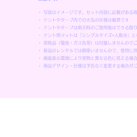
・ 写真はイメージです。セット内容に記載がある
・ テントやタープ内での火気の仕様は厳禁です
・ テントやタープは雨天時のご使用後はできる限
・ テント用マットは「シングルサイズ×人数分」と
・ 消耗品（電池・ガス缶等）は付属しませんので
・ 新品のレンタルでは御座いませんので、使用に
・ 画面表示環境により実物と異なる色に見える場
・ 商品デザイン・仕様は予告なく変更する場合が