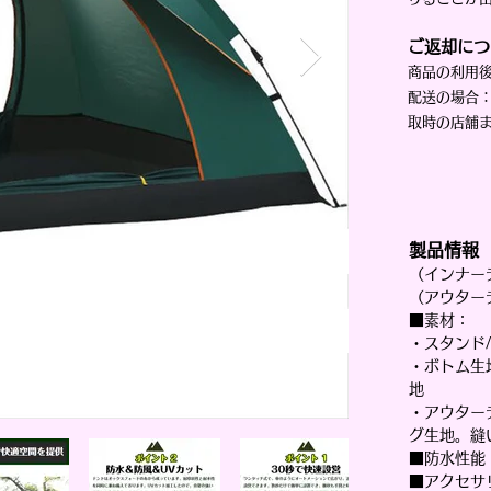
ご返却につ
商品の利用
配送の場合
取時の店舗
製品情報
（インナーテ
（アウターテ
■素材：
・スタンド
・ボトム生
地
・アウター
グ生地。縫
■防水性能
■アクセサ