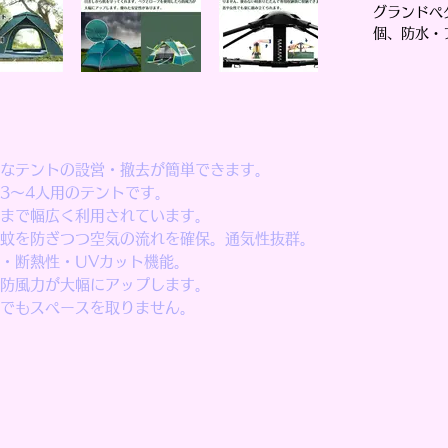
グランドペ
個、防水・
なテントの設営・撤去が簡単できます。
3～4人用のテントです。
まで幅広く利用されています。
蚊を防ぎつつ空気の流れを確保。通気性抜群。
・断熱性・UVカット機能。
防風力が大幅にアップします。
でもスペースを取りません。