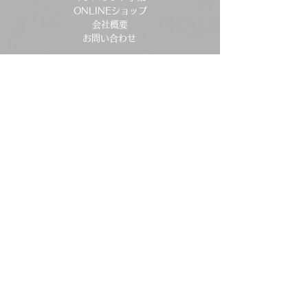
ONLINEショップ
会社概要
お問い合わせ
商品一覧
テーブル・チェア
テント・タープ
アウトドア用寝具
便利グッズ
調理器具・食器
バーベキューグリル
今すぐメールマガジン
配信に登録する
登録