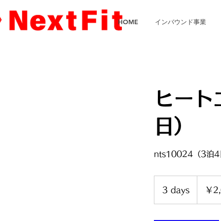
HOME
インバウンド事業
ヒート
日）
nts10024（3泊
2,025
円
3 days
3
￥2,
d
a