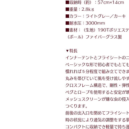
■収納時（約）：57cm×14cm
■重量：2.8kｇ
■カラー：ライトグレー／カーキ
■耐水圧：3000mm
■素材：（生地）190Tポリエス
（ポール）ファイバーグラス製
▼特長
インナーテントとフライシートの
ベーシックな形で初心者でもとて
慣れれば５分程度で組み立てでき
丸みを帯びていて風を受け流しや
クロスフレーム構造で、剛性・弾
ペグとロープを使用すると安定が
メッシュスクリーンが嫌な虫の侵
つくります。
前後の出入口を閉めてフライシー
時の状況により通気の調整をする
コンパクトに収納でき軽量で持ち