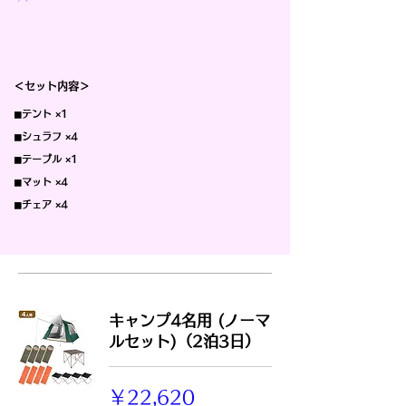
＜セット内容＞
◼︎テント ×1
◼︎シュラフ ×4
◼︎テーブル ×1
◼︎マット ×4
◼︎チェア ×4
キャンプ4名用 (ノーマ
ルセット)（2泊3日）
22,620
￥22,620
円