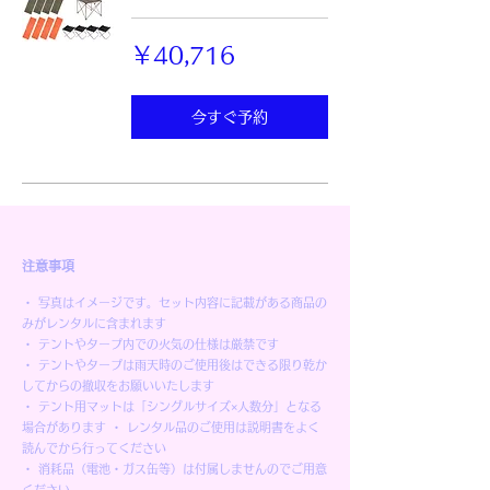
40,716
￥40,716
円
今すぐ予約
注意事項
・ 写真はイメージです。セット内容に記載がある商品の
みがレンタルに含まれます
・ テントやタープ内での火気の仕様は厳禁です
・ テントやタープは雨天時のご使用後はできる限り乾か
してからの撤収をお願いいたします
・ テント用マットは「シングルサイズ×人数分」となる
場合があります ・ レンタル品のご使用は説明書をよく
読んでから行ってください
・ 消耗品（電池・ガス缶等）は付属しませんのでご用意
ください