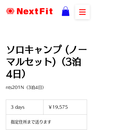
ソロキャンプ (ノー
マルセット)（3泊
4日）
nts201N（3泊4日）
19,575
円
3 days
3
￥19,575
d
a
指定住所まで送ります
y
s