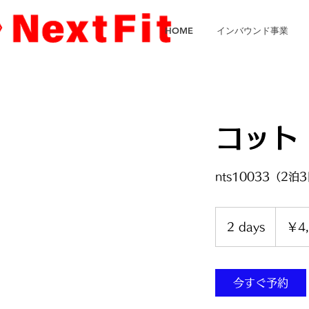
HOME
インバウンド事業
コット
nts10033（2泊
4,500
円
2 days
2
￥4,
d
a
y
今すぐ予約
s