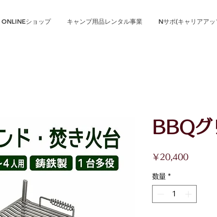
ONLINEショップ
キャンプ用品レンタル事業
Nサポ(キャリアアッ
BBQ
価
￥20,400
格
数量
*