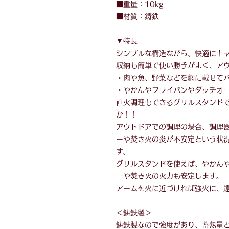
■重量：10kg
■材質：鋳鉄
▼特長
シンプルな構造ながら、快適にキ
収納も簡単で使い勝手がよく、ア
・肉や魚、野菜などを網に載せて
・やかんやフライパンやダッチオ
直火調理もできるグリルスタンド
か！！
アウトドアでの調理の場合、調理
ーや焚き火の炎が不安定という状
す。
グリルスタンドを使えば、やかん
ーや焚き火の火力も安定します。
アームを火に近づければ強火に、
＜鋳鉄製＞
鋳鉄製なので強度があり、蓄熱量