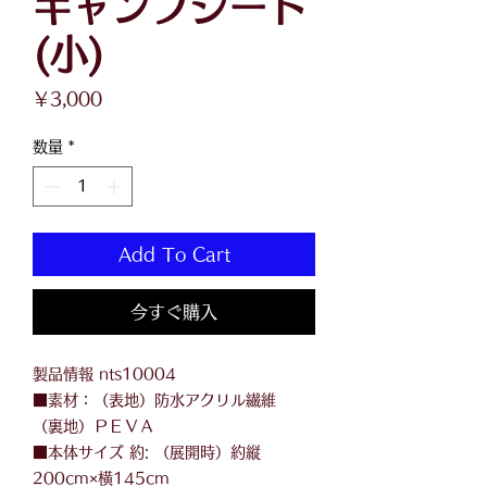
キャンプシート
(小)
価
￥3,000
格
数量
*
Add To Cart
今すぐ購入
製品情報 nts10004
■素材：（表地）防水アクリル繊維
（裏地）ＰＥＶＡ
■本体サイズ 約: （展開時）約縦
200cm×横145cm