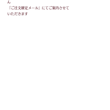
ん
「ご注文確定メール」にてご案内させて
いただきます
NextFit
〒544-0021 大阪府大阪市
生野区勝山南4-5-2 2階
Tel：06-6718-6186
Email：
info@next-tr.com
プライバシーポリシー
特定商取引法に基づく表記
ショッピングガイド
HOME
レンタル事業
インバウンド事業
ONLINEショップ
会社概要
お問い合わせ