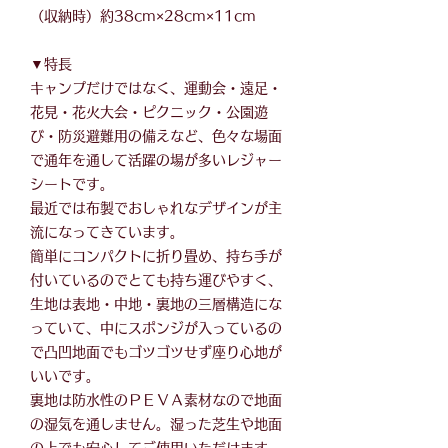
（収納時）約38cm×28cm×11cm
▼特長
キャンプだけではなく、運動会・遠足・
花見・花火大会・ピクニック・公園遊
び・防災避難用の備えなど、色々な場面
で通年を通して活躍の場が多いレジャー
シートです。
最近では布製でおしゃれなデザインが主
流になってきています。
簡単にコンパクトに折り畳め、持ち手が
付いているのでとても持ち運びやすく、
生地は表地・中地・裏地の三層構造にな
っていて、中にスポンジが入っているの
で凸凹地面でもゴツゴツせず座り心地が
いいです。
裏地は防水性のＰＥＶＡ素材なので地面
の湿気を通しません。湿った芝生や地面