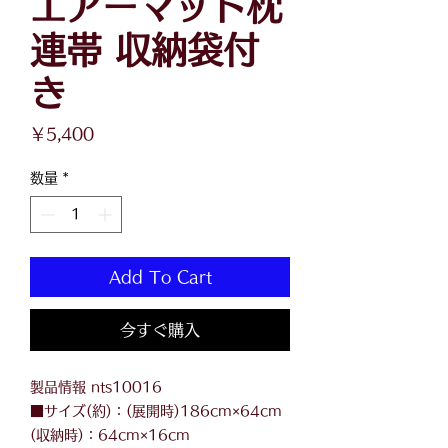
エアーマット枕
連帯 収納袋付
き
価
￥5,400
格
数量
*
Add To Cart
今すぐ購入
製品情報 nts10016
■サイズ(約)：(展開時)186cm×64cm
(収納時)：64cm×16cm